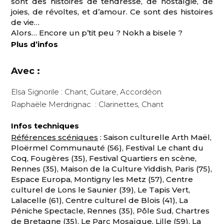
sont des histoires de tendresse, de nostalgie, de
joies, de révoltes, et d’amour. Ce sont des histoires
de vie…
Alors… Encore un p’tit peu ? Nokh a bisele ?
Plus d’infos
Avec :
Elsa Signorile : Chant, Guitare, Accordéon
Raphaële Merdrignac : Clarinettes, Chant
Infos techniques
Références scéniques
: Saison culturelle Arth Maël,
Ploërmel Communauté (56), Festival Le chant du
Coq, Fougères (35), Festival Quartiers en scène,
Rennes (35), Maison de la Culture Yiddish, Paris (75),
Espace Europa, Montigny les Metz (57), Centre
culturel de Lons le Saunier (39), Le Tapis Vert,
Lalacelle (61), Centre culturel de Blois (41), La
Péniche Spectacle, Rennes (35), Pôle Sud, Chartres
de Bretagne (35), Le Parc Mosaïque, Lille (59), La